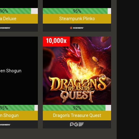
90%
95%
a Deluxe
Steampunk Plinko
95%
92%
en Shogun
Dragon's Treasure Quest