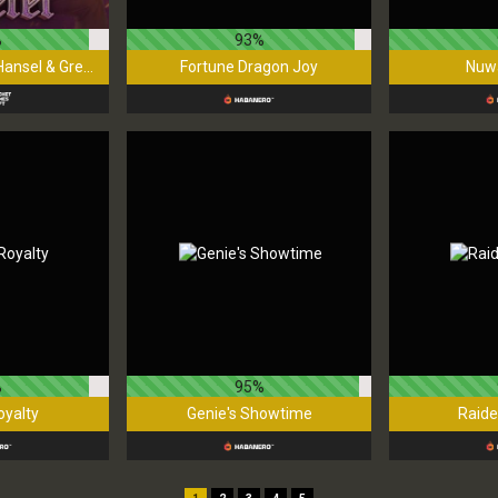
%
93%
Grimms' Bounty: Hansel & Gretel
Fortune Dragon Joy
Nuw
%
95%
oyalty
Genie's Showtime
Raid