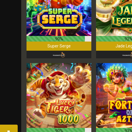
90%
92
Super Serge
Jade Le
90%
93