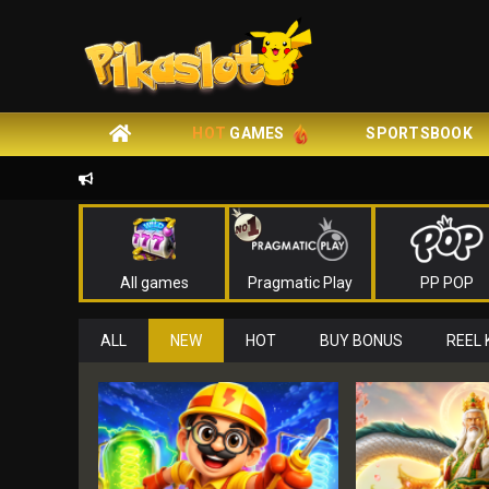
HOT
GAMES
SPORTSBOOK
All games
Pragmatic Play
PP POP
ALL
NEW
HOT
BUY BONUS
REEL