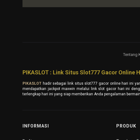
Tentang 
PIKASLOT : Link Situs Slot777 Gacor Online H
PIKASLOT
hadir sebagai link situs slot777 gacor online hari ini 
mendapatkan jackpot maxwin melalui link slot gacor hari ini de
terlengkap hari ini yang siap memberikan Anda pengalaman bermain
INFORMASI
PRODUK