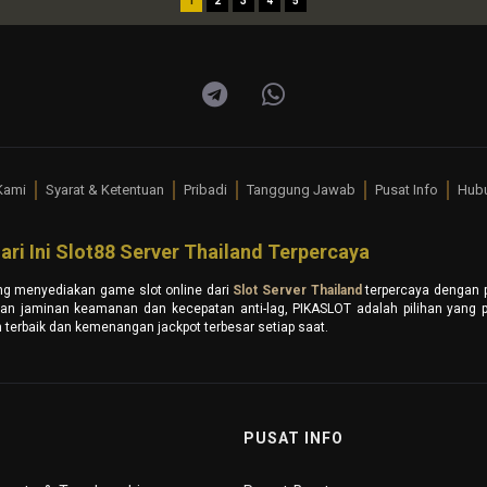
1
2
3
4
5
Kami
Syarat & Ketentuan
Pribadi
Tanggung Jawab
Pusat Info
Hubu
ari Ini Slot88 Server Thailand Terpercaya
yang menyediakan game slot online dari
Slot Server Thailand
terpercaya dengan 
ngan jaminan keamanan dan kecepatan anti-lag, PIKASLOT adalah pilihan yang
 terbaik dan kemenangan jackpot terbesar setiap saat.
PUSAT INFO