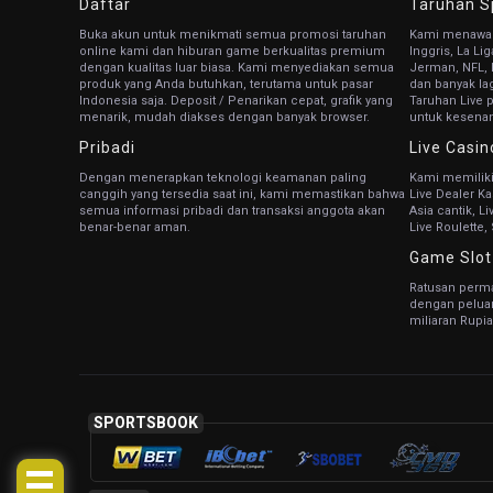
Daftar
Taruhan S
Buka akun untuk menikmati semua promosi taruhan
Kami menawar
online kami dan hiburan game berkualitas premium
Inggris, La Li
dengan kualitas luar biasa. Kami menyediakan semua
Jerman, NFL, 
produk yang Anda butuhkan, terutama untuk pasar
dan banyak la
Indonesia saja. Deposit / Penarikan cepat, grafik yang
Taruhan Live 
menarik, mudah diakses dengan banyak browser.
untuk kesena
Pribadi
Live Casin
Dengan menerapkan teknologi keamanan paling
Kami memiliki
canggih yang tersedia saat ini, kami memastikan bahwa
Live Dealer K
semua informasi pribadi dan transaksi anggota akan
Asia cantik, L
benar-benar aman.
Live Roulette
Game Slot
Ratusan perma
dengan pelua
miliaran Rupia
SPORTSBOOK