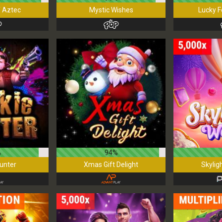
f Aztec
Mystic Wishes
Lucky F
%
94%
unter
Xmas Gift Delight
Skylig