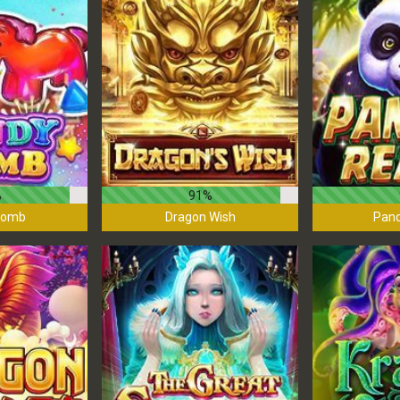
%
91%
Bomb
Dragon Wish
Pan