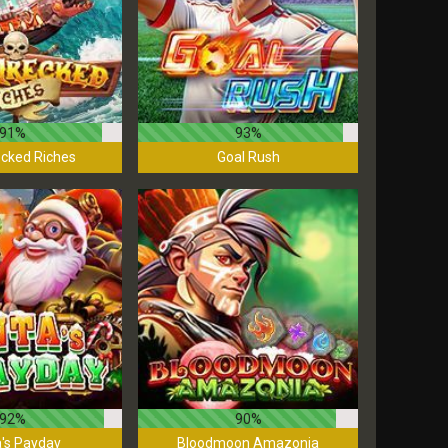
91%
93%
cked Riches
Goal Rush
92%
90%
's Payday
Bloodmoon Amazonia