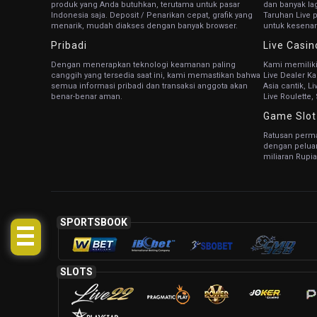
produk yang Anda butuhkan, terutama untuk pasar
dan banyak la
Indonesia saja. Deposit / Penarikan cepat, grafik yang
Taruhan Live 
menarik, mudah diakses dengan banyak browser.
untuk kesena
Pribadi
Live Casin
Dengan menerapkan teknologi keamanan paling
Kami memiliki
canggih yang tersedia saat ini, kami memastikan bahwa
Live Dealer K
semua informasi pribadi dan transaksi anggota akan
Asia cantik, L
benar-benar aman.
Live Roulette
Game Slot
Ratusan perma
dengan pelua
miliaran Rupia
SPORTSBOOK
SLOTS