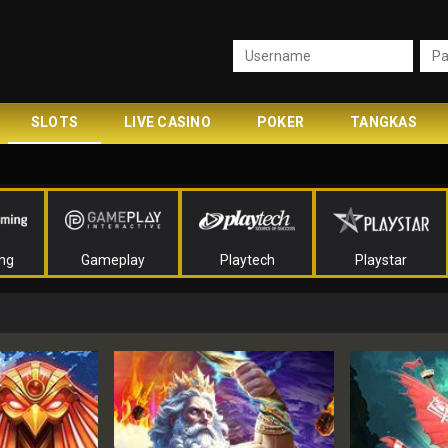
SLOTS
LIVE CASINO
POKER
TANGKAS
ng
Gameplay
Playtech
Playstar