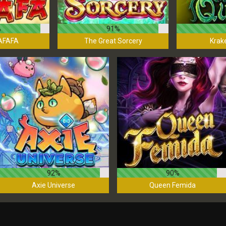
%
91%
AFAFA
The Great Sorcery
Krak
92%
90%
Axie Universe
Queen Femida