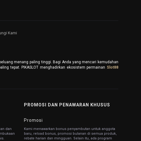
ngi Kami
peluang menang paling tinggi. Bagi Anda yang mencari kemudahan
 paling tepat. PIKASLOT menghadirkan ekosistem permainan
Slot88
PROMOSI DAN PENAWARAN KHUSUS
Promosi
han dan
Kami menawarkan bonus penyambutan untuk anggota
pembukaan
baru, reload bonus, promosi bulanan di semua produk,
is.
rebate harian dan mingguan. Selain itu, ada program