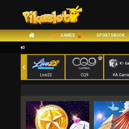
HOT
GAMES
SPORTSBOOK
FastSpin
Live22
CQ9
KA Gami