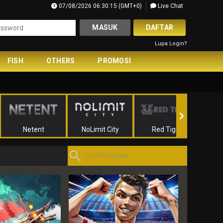
07/08/2026 06:30:17 (GMT+0)
Live Chat
MASUK
DAFTAR
Lupa Login?
FISH
OTHERS
PROMOSI
Netent
NoLimit City
Red Tiger