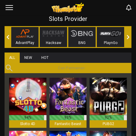
Slots Provider
ai
AdvantPlay
Hacksaw
BNG
PlaynGo
Ask
ALL
NEW
HOT
94%
93%
92%
Slotto 4D
Fantastic Beast
PUBG2