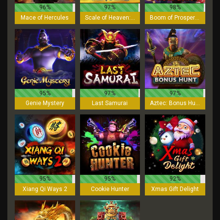
96%
97%
98%
Mace of Hercules
Scale of Heaven: Anubis
Boom of Prosperity
95%
97%
97%
Genie Mystery
Last Samurai
Aztec: Bonus Hunt
95%
95%
92%
Xiang Qi Ways 2
Cookie Hunter
Xmas Gift Delight